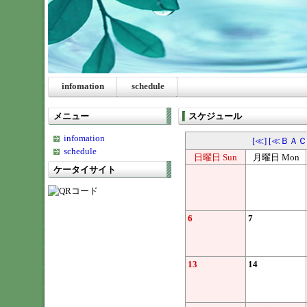
infomation
schedule
メニュー
スケジュール
infomation
[≪]
[≪ＢＡＣ
schedule
日曜日 Sun
月曜日 Mon
ケータイサイト
6
7
13
14